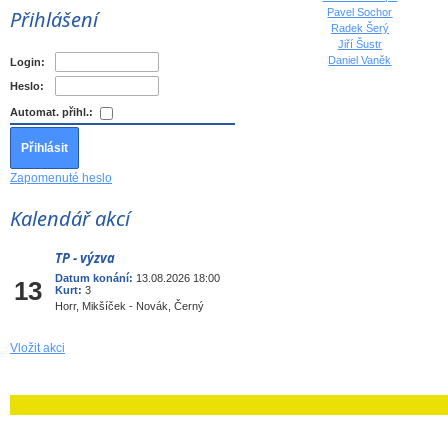
Přihlášení
Pavel Sochor
Radek Šerý
Jiří Šustr
Daniel Vaněk
Login:
Heslo:
Automat. přihl.:
Zapomenuté heslo
Kalendář akcí
TP - výzva
Srp
Datum konání:
13.08.2026 18:00
13
Kurt:
3
Horr, Mikšíček - Novák, Černý
Vložit akci