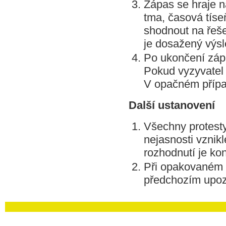
Zápas se hraje n
tma, časová tíse
shodnout na řeše
je dosažený výsl
Po ukončení zápa
Pokud vyzyvatel
V opačném přípa
Další ustanovení
Všechny protesty
nejasnosti vznikl
rozhodnutí je ko
Při opakovaném 
předchozím upozo