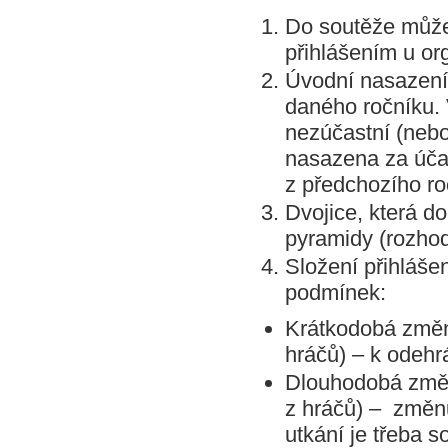
Do soutěže může d
přihlášením u or
Úvodní nasazení 
daného ročníku. 
nezúčastní (nebo
nasazena za úča
z předchozího ro
Dvojice, která d
pyramidy (rozhod
Složení přihláše
podmínek:
Krátkodobá změna
hráčů) – k odehr
Dlouhodobá změn
z hráčů) – změnu
utkání je třeba 