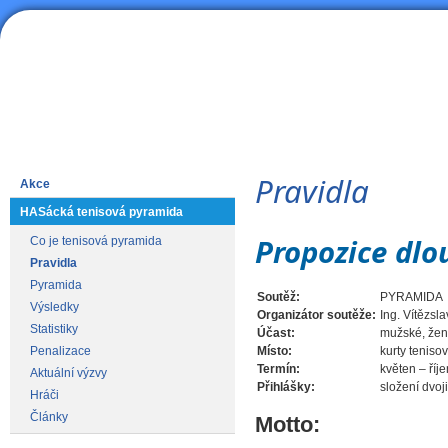
HAS
Lední hokej
Pravidla
Akce
HASácká tenisová pyramida
Propozice dlo
Co je tenisová pyramida
Pravidla
Pyramida
Soutěž:
PYRAMIDA
Výsledky
Organizátor soutěže:
Ing. Vítězsl
Statistiky
Účast:
mužské, žen
Penalizace
Místo:
kurty tenis
Termín:
květen – říj
Aktuální výzvy
Přihlášky:
složení dvoj
Hráči
Články
Motto: