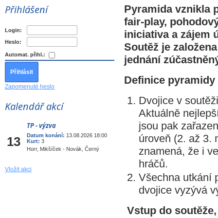
Přihlášení
Pyramida vznikla 
fair-play, pohodový
Login:
iniciativa a zájem 
Heslo:
Soutěž je založen
Automat. přihl.:
jednání zúčastněn
Definice pyramidy
Zapomenuté heslo
Dvojice v soutěž
Kalendář akcí
Aktuálně nejlepší
jsou pak zařazen
TP - výzva
Srp
Datum konání:
13.08.2026 18:00
úroveň (2. až 3. m
13
Kurt:
3
znamená, že i ve
Horr, Mikšíček - Novák, Černý
hráčů.
Vložit akci
Všechna utkání p
dvojice vyzývá v
Vstup do soutěže,