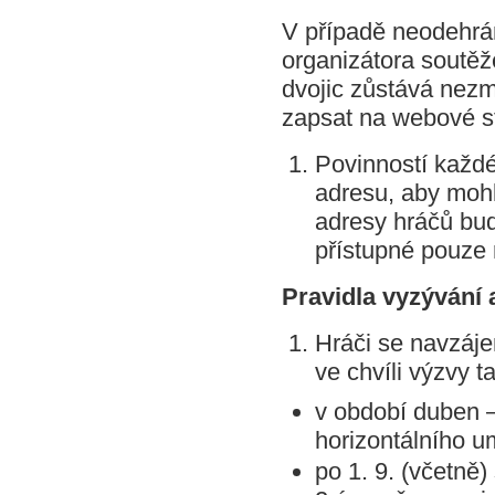
V případě neodehrá
organizátora soutěž
dvojic zůstává nez
zapsat na webové s
Povinností každé
adresu, aby mohl
adresy hráčů bu
přístupné pouze
Pravidla vyzývání 
Hráči se navzáje
ve chvíli výzvy ta
v období duben –
horizontálního u
po 1. 9. (včetně