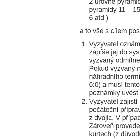
2 úrovně pyramid
pyramidy 11 – 15
6 atd.)
a to vše s cílem po
Vyzyvatel oznámí
zapíše jej do sy
vyzvaný odmítne 
Pokud vyzvaný ne
náhradního termí
6:0) a musí tent
poznámky uvést 
Vyzyvatel zajist
počáteční přípra
z dvojic. V přípa
Zároveň provede 
kurtech (z důvod