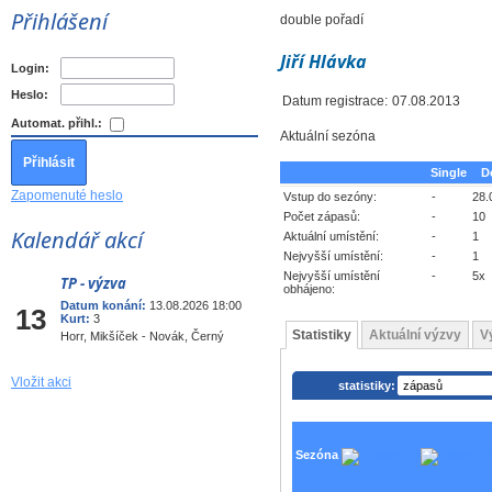
Přihlášení
double pořadí
Jiří Hlávka
Login:
Heslo:
Datum registrace:
07.08.2013
Automat. přihl.:
Aktuální sezóna
Single
D
Zapomenuté heslo
Vstup do sezóny:
-
28.
Počet zápasů:
-
10
Kalendář akcí
Aktuální umístění:
-
1
Nejvyšší umístění:
-
1
Nejvyšší umístění
-
5x
TP - výzva
Srp
obhájeno:
Datum konání:
13.08.2026 18:00
13
Kurt:
3
Statistiky
Aktuální výzvy
V
Horr, Mikšíček - Novák, Černý
Vložit akci
statistiky:
Sezóna