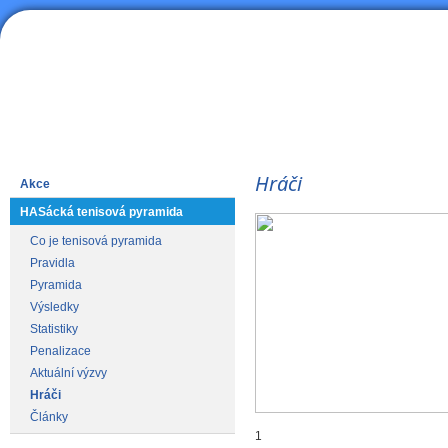
HAS
Lední hokej
Hráči
Akce
HASácká tenisová pyramida
Co je tenisová pyramida
Pravidla
Pyramida
Výsledky
Statistiky
Penalizace
Aktuální výzvy
Hráči
Články
1