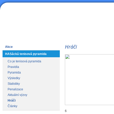
HAS
Lední hokej
Hráči
Akce
HASácká tenisová pyramida
Co je tenisová pyramida
Pravidla
Pyramida
Výsledky
Statistiky
Penalizace
Aktuální výzvy
Hráči
Články
6