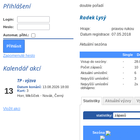
Přihlášení
double pořadí
Radek Lysý
Login:
Heslo:
Hraje:
pravou rukou
Datum registrace:
07.05.2018
Automat. přihl.:
Aktuální sezóna
Single
D
Zapomenuté heslo
Vstup do sezóny:
-
28.
Kalendář akcí
Počet zápasů:
-
10
Aktuální umístění:
-
6
Nejvyšší umístění:
-
3
TP - výzva
Srp
Nejvyšší umístění
-
2x
Datum konání:
13.08.2026 18:00
obhájeno:
13
Kurt:
3
Horr, Mikšíček - Novák, Černý
Statistiky
Aktuální výzvy
V
Vložit akci
statistiky:
Sezóna