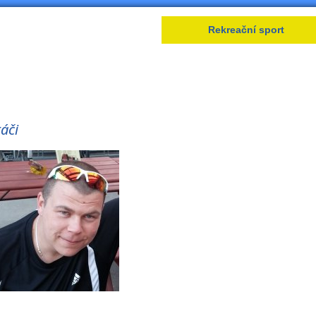
Lední hokej
Rekreační sport
áči