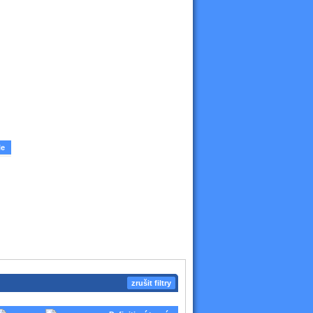
le
zrušit filtry