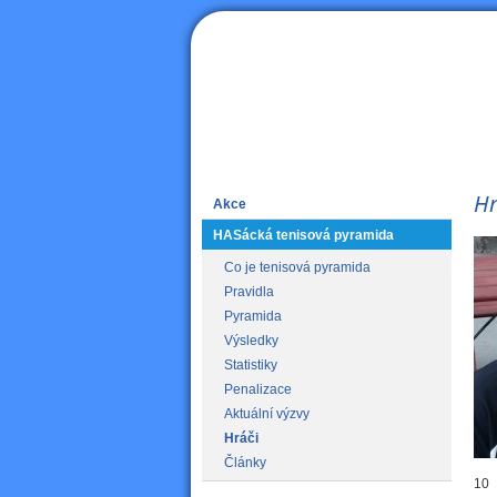
HAS
Hr
Akce
HASácká tenisová pyramida
Co je tenisová pyramida
Pravidla
Pyramida
Výsledky
Statistiky
Penalizace
Aktuální výzvy
Hráči
Články
10