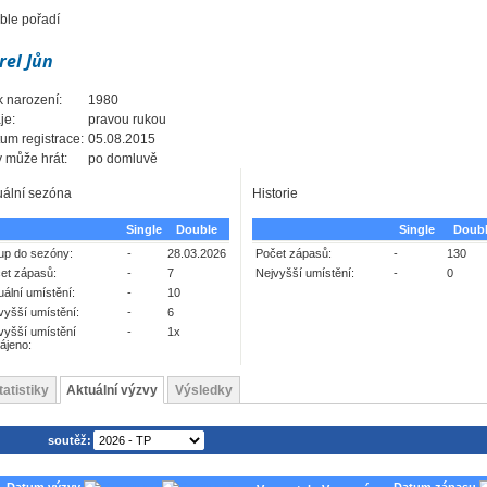
ble pořadí
rel Jůn
 narození:
1980
je:
pravou rukou
um registrace:
05.08.2015
 může hrát:
po domluvě
uální sezóna
Historie
Single
Double
Single
Doub
up do sezóny:
-
28.03.2026
Počet zápasů:
-
130
et zápasů:
-
7
Nejvyšší umístění:
-
0
uální umístění:
-
10
vyšší umístění:
-
6
vyšší umístění
-
1x
ájeno:
tatistiky
Aktuální výzvy
Výsledky
soutěž: