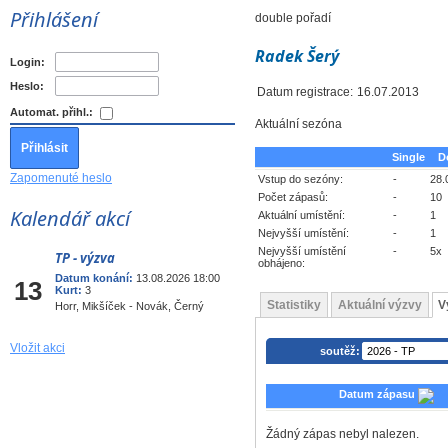
Přihlášení
double pořadí
Radek Šerý
Login:
Heslo:
Datum registrace:
16.07.2013
Automat. přihl.:
Aktuální sezóna
Single
D
Zapomenuté heslo
Vstup do sezóny:
-
28.
Počet zápasů:
-
10
Kalendář akcí
Aktuální umístění:
-
1
Nejvyšší umístění:
-
1
Nejvyšší umístění
-
5x
TP - výzva
Srp
obhájeno:
Datum konání:
13.08.2026 18:00
13
Kurt:
3
Statistiky
Aktuální výzvy
V
Horr, Mikšíček - Novák, Černý
Vložit akci
soutěž:
Datum zápasu
Žádný zápas nebyl nalezen.