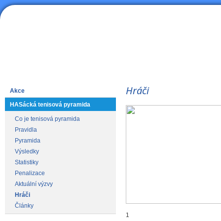
HAS
Lední hokej
Hráči
Akce
HASácká tenisová pyramida
Co je tenisová pyramida
Pravidla
Pyramida
Výsledky
Statistiky
Penalizace
Aktuální výzvy
Hráči
Články
1