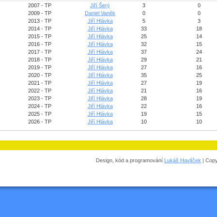
2007 - TP
Jiří Šerý
3
0
2009 - TP
Daniel Vaněk
0
0
2013 - TP
Jiří Hlávka
5
3
2014 - TP
Jiří Hlávka
33
18
2015 - TP
Jiří Hlávka
25
14
2016 - TP
Jiří Hlávka
32
15
2017 - TP
Jiří Hlávka
37
24
2018 - TP
Jiří Hlávka
29
21
2019 - TP
Jiří Hlávka
27
16
2020 - TP
Jiří Hlávka
35
25
2021 - TP
Jiří Hlávka
27
19
2022 - TP
Jiří Hlávka
21
16
2023 - TP
Jiří Hlávka
28
19
2024 - TP
Jiří Hlávka
22
16
2025 - TP
Jiří Hlávka
19
15
2026 - TP
Jiří Hlávka
10
10
Design, kód a programování
Lukáš Havlíček
| Copy