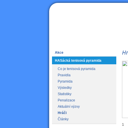
HAS
Hr
Akce
HASácká tenisová pyramida
Co je tenisová pyramida
Pravidla
Pyramida
Výsledky
Statistiky
Penalizace
Aktuální výzvy
Hráči
Články
1