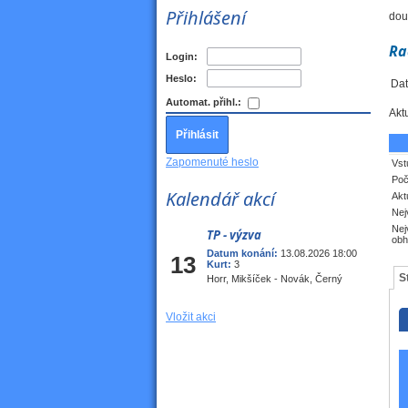
Přihlášení
dou
Ra
Login:
Heslo:
Dat
Automat. přihl.:
Akt
Zapomenuté heslo
Vst
Poč
Kalendář akcí
Akt
Nej
Nej
TP - výzva
Srp
obh
Datum konání:
13.08.2026 18:00
13
Kurt:
3
S
Horr, Mikšíček - Novák, Černý
Vložit akci