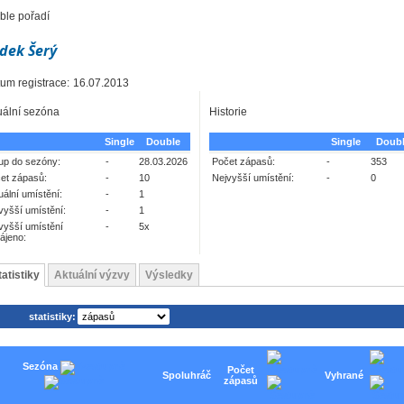
ble pořadí
dek Šerý
um registrace:
16.07.2013
uální sezóna
Historie
Single
Double
Single
Doub
up do sezóny:
-
28.03.2026
Počet zápasů:
-
353
et zápasů:
-
10
Nejvyšší umístění:
-
0
uální umístění:
-
1
vyšší umístění:
-
1
vyšší umístění
-
5x
ájeno:
tatistiky
Aktuální výzvy
Výsledky
statistiky:
Sezóna
Počet
Spoluhráč
Vyhrané
zápasů