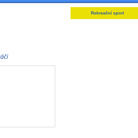
Lední hokej
Rekreační sport
áči