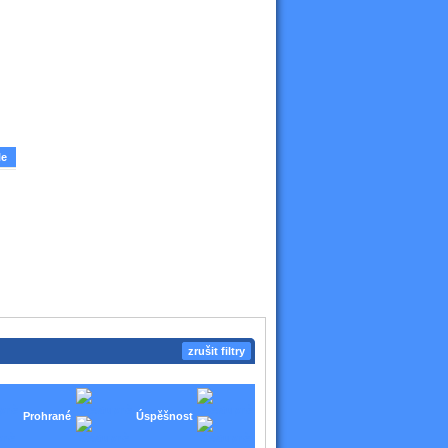
le
zrušit filtry
Prohrané
Úspěšnost