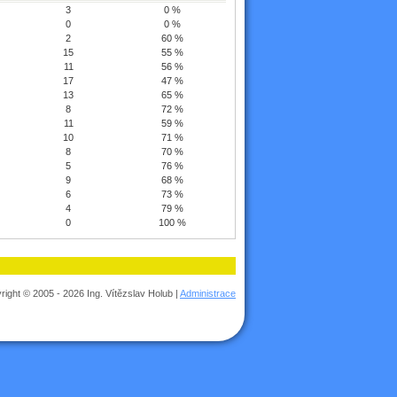
3
0 %
0
0 %
2
60 %
15
55 %
11
56 %
17
47 %
13
65 %
8
72 %
11
59 %
10
71 %
8
70 %
5
76 %
9
68 %
6
73 %
4
79 %
0
100 %
right © 2005 - 2026 Ing. Vítězslav Holub |
Administrace