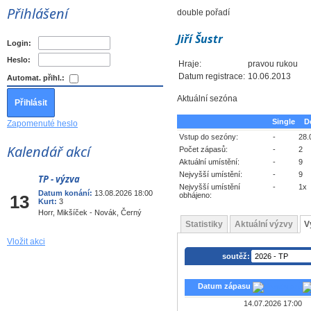
Přihlášení
double pořadí
Jiří Šustr
Login:
Heslo:
Hraje:
pravou rukou
Datum registrace:
10.06.2013
Automat. přihl.:
Aktuální sezóna
Single
D
Zapomenuté heslo
Vstup do sezóny:
-
28.
Kalendář akcí
Počet zápasů:
-
2
Aktuální umístění:
-
9
Nejvyšší umístění:
-
9
TP - výzva
Srp
Nejvyšší umístění
-
1x
Datum konání:
13.08.2026 18:00
obhájeno:
13
Kurt:
3
Horr, Mikšíček - Novák, Černý
Statistiky
Aktuální výzvy
V
Vložit akci
soutěž:
Datum zápasu
14.07.2026 17:00