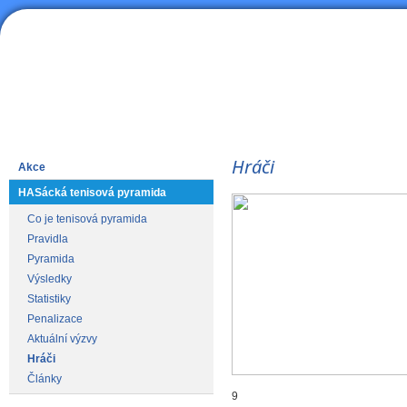
HAS
Lední hokej
Hráči
Akce
HASácká tenisová pyramida
Co je tenisová pyramida
Pravidla
Pyramida
Výsledky
Statistiky
Penalizace
Aktuální výzvy
Hráči
Články
9