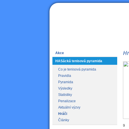
HAS
Hr
Akce
HASácká tenisová pyramida
Co je tenisová pyramida
Pravidla
Pyramida
Výsledky
Statistiky
Penalizace
Aktuální výzvy
Hráči
Články
9