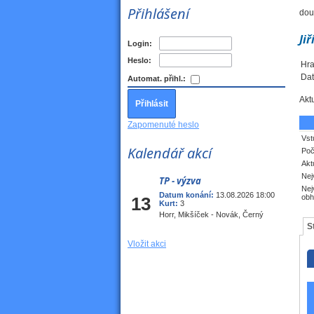
Přihlášení
dou
Jiř
Login:
Heslo:
Hra
Dat
Automat. přihl.:
Akt
Zapomenuté heslo
Vst
Kalendář akcí
Poč
Akt
Nej
TP - výzva
Srp
Nej
Datum konání:
13.08.2026 18:00
obh
13
Kurt:
3
Horr, Mikšíček - Novák, Černý
S
Vložit akci