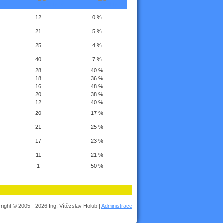
12
0 %
21
5 %
25
4 %
40
7 %
28
40 %
18
36 %
16
48 %
20
38 %
12
40 %
20
17 %
21
25 %
17
23 %
11
21 %
1
50 %
right © 2005 - 2026 Ing. Vítězslav Holub |
Administrace