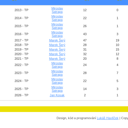
Miroslav
2013 - TP
12
0
Satrapa
Miroslav
2014 - TP
22
1
Satrapa
Miroslav
2015 - TP
26
1
Satrapa
Miroslav
2016 - TP
43
3
Satrapa
2017 - TP
Marek Šerý
47
19
2018 - TP
Marek Šerý
28
10
2019 - TP
Marek Šerý
31
15
2020 - TP
Marek Šerý
32
12
2021 - TP
Marek Šerý
20
8
Miroslav
2022 - TP
24
4
Satrapa
Miroslav
2023 - TP
28
7
Satrapa
Miroslav
2024 - TP
22
5
Satrapa
Miroslav
2025 - TP
14
3
Satrapa
2026 - TP
Jan Kosak
2
1
Design, kód a programování
Lukáš Havlíček
| Copy