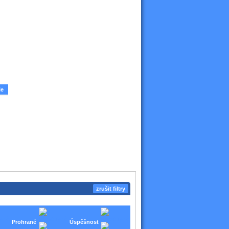
le
zrušit filtry
Prohrané
Úspěšnost