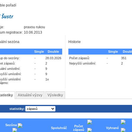
ble pořadí
í Šustr
je:
pravou rukou
um registrace:
10.06.2013
uální sezóna
Historie
Single
Double
Single
Doub
up do sezóny:
-
28.03.2026
Počet zápasů:
-
351
et zápasů:
-
2
Nejvyšší umístění:
-
2
uální umístění:
-
9
vyšší umístění:
-
9
vyšší umístění
-
1x
ájeno:
tatistiky
Aktuální výzvy
Výsledky
statistiky:
Sezóna
Počet
Spoluhráč
Vyhrané
zápasů