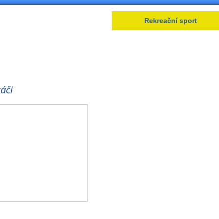
Lední hokej
Rekreační sport
áči