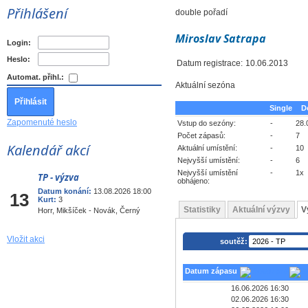
Přihlášení
double pořadí
Miroslav Satrapa
Login:
Heslo:
Datum registrace:
10.06.2013
Automat. přihl.:
Aktuální sezóna
Single
D
Zapomenuté heslo
Vstup do sezóny:
-
28.
Počet zápasů:
-
7
Kalendář akcí
Aktuální umístění:
-
10
Nejvyšší umístění:
-
6
Nejvyšší umístění
-
1x
TP - výzva
Srp
obhájeno:
Datum konání:
13.08.2026 18:00
13
Kurt:
3
Statistiky
Aktuální výzvy
V
Horr, Mikšíček - Novák, Černý
Vložit akci
soutěž:
Datum zápasu
16.06.2026 16:30
02.06.2026 16:30