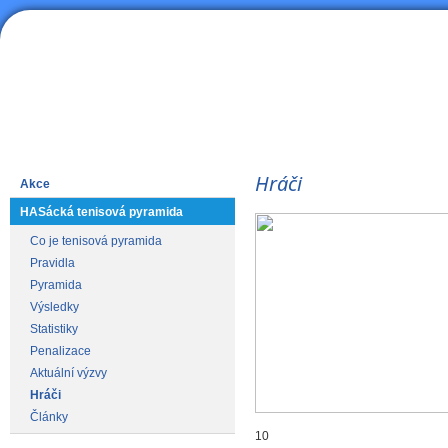
HAS
Lední hokej
Hráči
Akce
HASácká tenisová pyramida
Co je tenisová pyramida
Pravidla
Pyramida
Výsledky
Statistiky
Penalizace
Aktuální výzvy
Hráči
Články
10