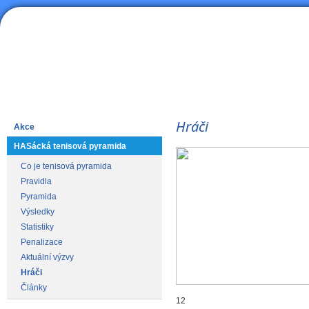
HAS
Lední hokej
Hráči
Akce
HASácká tenisová pyramida
Co je tenisová pyramida
Pravidla
Pyramida
Výsledky
Statistiky
Penalizace
Aktuální výzvy
Hráči
Články
12