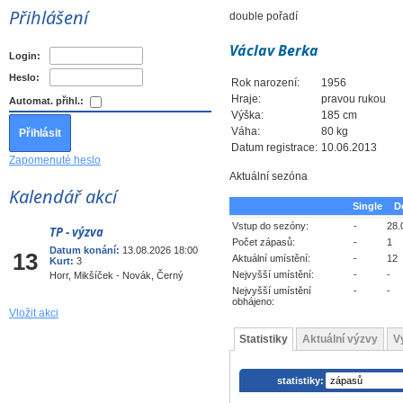
Přihlášení
double pořadí
Václav Berka
Login:
Heslo:
Rok narození:
1956
Hraje:
pravou rukou
Automat. přihl.:
Výška:
185 cm
Váha:
80 kg
Datum registrace:
10.06.2013
Zapomenuté heslo
Aktuální sezóna
Kalendář akcí
Single
D
Vstup do sezóny:
-
28.
TP - výzva
Srp
Počet zápasů:
-
1
Datum konání:
13.08.2026 18:00
13
Aktuální umístění:
-
12
Kurt:
3
Nejvyšší umístění:
-
-
Horr, Mikšíček - Novák, Černý
Nejvyšší umístění
-
-
obhájeno:
Vložit akci
Statistiky
Aktuální výzvy
V
statistiky: