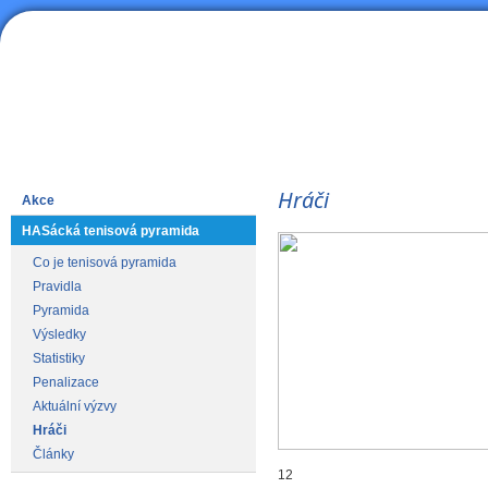
HAS
Lední hokej
Hráči
Akce
HASácká tenisová pyramida
Co je tenisová pyramida
Pravidla
Pyramida
Výsledky
Statistiky
Penalizace
Aktuální výzvy
Hráči
Články
12