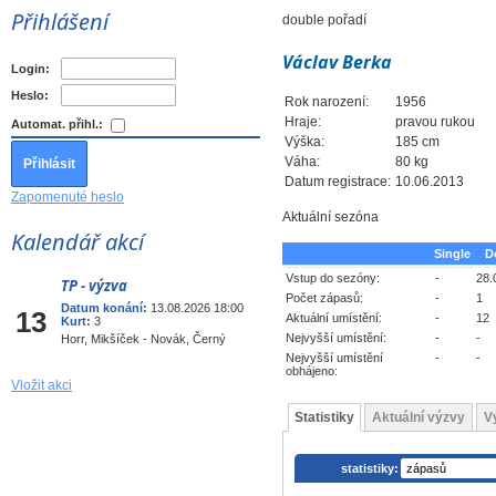
Přihlášení
double pořadí
Václav Berka
Login:
Heslo:
Rok narození:
1956
Hraje:
pravou rukou
Automat. přihl.:
Výška:
185 cm
Váha:
80 kg
Datum registrace:
10.06.2013
Zapomenuté heslo
Aktuální sezóna
Kalendář akcí
Single
D
Vstup do sezóny:
-
28.
TP - výzva
Srp
Počet zápasů:
-
1
Datum konání:
13.08.2026 18:00
13
Aktuální umístění:
-
12
Kurt:
3
Nejvyšší umístění:
-
-
Horr, Mikšíček - Novák, Černý
Nejvyšší umístění
-
-
obhájeno:
Vložit akci
Statistiky
Aktuální výzvy
V
statistiky: