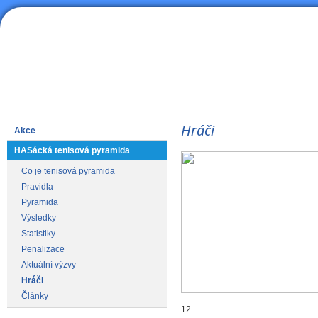
HAS
Lední hokej
Hráči
Akce
HASácká tenisová pyramida
Co je tenisová pyramida
Pravidla
Pyramida
Výsledky
Statistiky
Penalizace
Aktuální výzvy
Hráči
Články
12