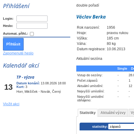
Přihlášení
double pořadí
Václav Berka
Login:
Heslo:
Rok narození:
1956
Hraje:
pravou rukou
Automat. přihl.:
Výška:
185 cm
Váha:
80 kg
Datum registrace:
10.06.2013
Zapomenuté heslo
Aktuální sezóna
Kalendář akcí
Single
D
Vstup do sezóny:
-
28.
TP - výzva
Srp
Počet zápasů:
-
1
Datum konání:
13.08.2026 18:00
13
Aktuální umístění:
-
12
Kurt:
3
Nejvyšší umístění:
-
-
Horr, Mikšíček - Novák, Černý
Nejvyšší umístění
-
-
obhájeno:
Vložit akci
Statistiky
Aktuální výzvy
V
statistiky: