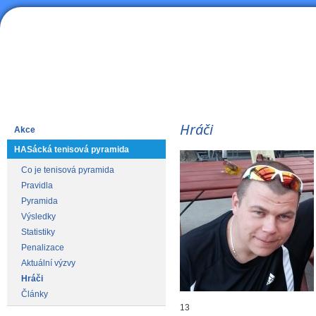
HAS
Lední hokej
Hráči
Akce
HASácká tenisová pyramida
Co je tenisová pyramida
Pravidla
Pyramida
Výsledky
Statistiky
Penalizace
Aktuální výzvy
Hráči
Články
13