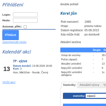
Přihlášení
double pořadí
Karel Jůn
Login:
Heslo:
Rok narození:
1980
Hraje:
pravou rukou
Automat. přihl.:
Datum registrace:
05.08.2015
Kdy může hrát:
po domluvě
Zapomenuté heslo
Aktuální sezóna
Kalendář akcí
Single
D
Vstup do sezóny:
-
28.
Počet zápasů:
-
7
TP - výzva
Srp
Aktuální umístění:
-
13
Datum konání:
13.08.2026 18:00
13
Nejvyšší umístění:
-
6
Kurt:
3
Nejvyšší umístění
-
1x
Horr, Mikšíček - Novák, Černý
obhájeno:
Vložit akci
Statistiky
Aktuální výzvy
V
statistiky: