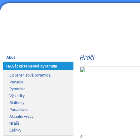
HAS
Lední hokej
Hráči
Akce
HASácká tenisová pyramida
Co je tenisová pyramida
Pravidla
Pyramida
Výsledky
Statistiky
Penalizace
Aktuální výzvy
Hráči
Články
3