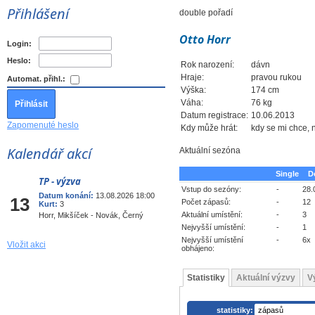
Přihlášení
double pořadí
Otto Horr
Login:
Heslo:
Rok narození:
dávn
Hraje:
pravou rukou
Automat. přihl.:
Výška:
174 cm
Váha:
76 kg
Datum registrace:
10.06.2013
Zapomenuté heslo
Kdy může hrát:
kdy se mi chce,
Kalendář akcí
Aktuální sezóna
Single
D
TP - výzva
Srp
Vstup do sezóny:
-
28.
Datum konání:
13.08.2026 18:00
13
Počet zápasů:
-
12
Kurt:
3
Aktuální umístění:
-
3
Horr, Mikšíček - Novák, Černý
Nejvyšší umístění:
-
1
Nejvyšší umístění
-
6x
Vložit akci
obhájeno:
Statistiky
Aktuální výzvy
V
statistiky: