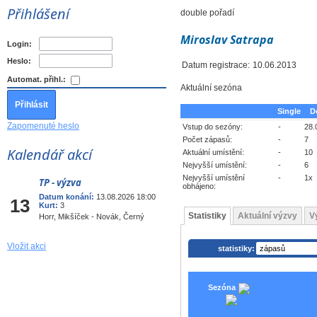
Přihlášení
double pořadí
Miroslav Satrapa
Login:
Heslo:
Datum registrace:
10.06.2013
Automat. přihl.:
Aktuální sezóna
Single
D
Zapomenuté heslo
Vstup do sezóny:
-
28.
Počet zápasů:
-
7
Kalendář akcí
Aktuální umístění:
-
10
Nejvyšší umístění:
-
6
Nejvyšší umístění
-
1x
TP - výzva
Srp
obhájeno:
Datum konání:
13.08.2026 18:00
13
Kurt:
3
Statistiky
Aktuální výzvy
V
Horr, Mikšíček - Novák, Černý
Vložit akci
statistiky:
Sezóna