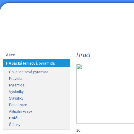
HAS
Lední hokej
Hráči
Akce
HASácká tenisová pyramida
Co je tenisová pyramida
Pravidla
Pyramida
Výsledky
Statistiky
Penalizace
Aktuální výzvy
Hráči
Články
10