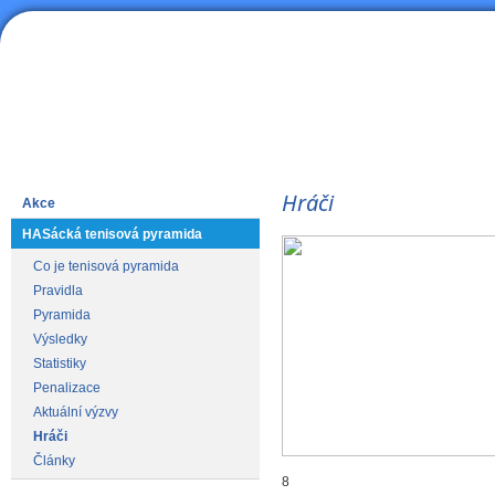
HAS
Lední hokej
Hráči
Akce
HASácká tenisová pyramida
Co je tenisová pyramida
Pravidla
Pyramida
Výsledky
Statistiky
Penalizace
Aktuální výzvy
Hráči
Články
8