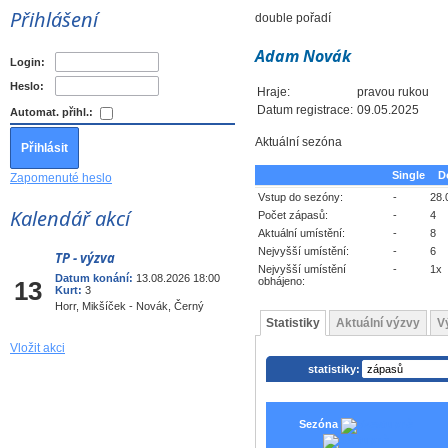
Přihlášení
double pořadí
Adam Novák
Login:
Heslo:
Hraje:
pravou rukou
Datum registrace:
09.05.2025
Automat. přihl.:
Aktuální sezóna
Single
D
Zapomenuté heslo
Vstup do sezóny:
-
28.
Kalendář akcí
Počet zápasů:
-
4
Aktuální umístění:
-
8
Nejvyšší umístění:
-
6
TP - výzva
Srp
Nejvyšší umístění
-
1x
Datum konání:
13.08.2026 18:00
obhájeno:
13
Kurt:
3
Horr, Mikšíček - Novák, Černý
Statistiky
Aktuální výzvy
V
Vložit akci
statistiky:
Sezóna